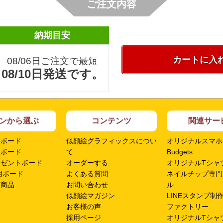
ご注文内容
納期目安
カートに入
08/06日ご注文で最短
08/10日発送です。
ンから選ぶ
コンテンツ
関連サー
ムボード
似顔絵グラフィックスについ
オリジナルスマホ
呈ボード
て
Budgets
レゼントボード
オーダーする
オリジナルTシャツ
用ボード
よくある質問
ネイルチップ専門
ン商品
お問い合わせ
ル
似顔絵マガジン
LINEスタンプ制
お客様の声
ファクトリー
採用ページ
オリジナルTシャ