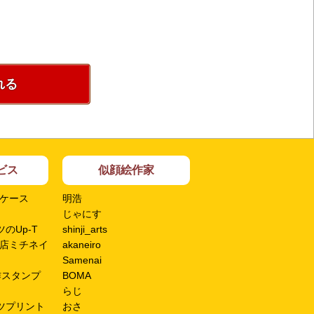
れる
ビス
似顔絵作家
ケース
明浩
じゃにす
のUp-T
shinji_arts
店ミチネイ
akaneiro
Samenai
作スタンプ
BOMA
らじ
ツプリント
おさ