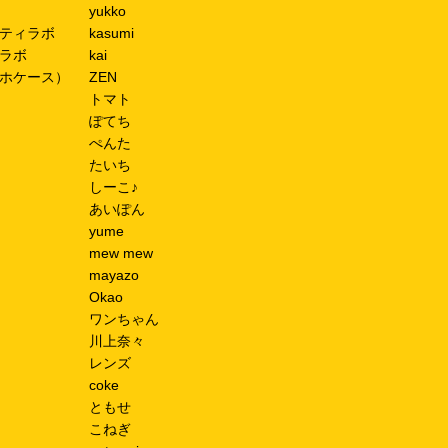
yukko
ティラボ
kasumi
ラボ
kai
ホケース）
ZEN
トマト
ぽてち
ぺんた
たいち
しーこ♪
あいぽん
yume
mew mew
mayazo
Okao
ワンちゃん
川上奈々
レンズ
coke
ともせ
こねぎ