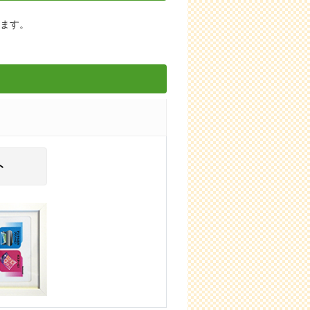
します。
ト