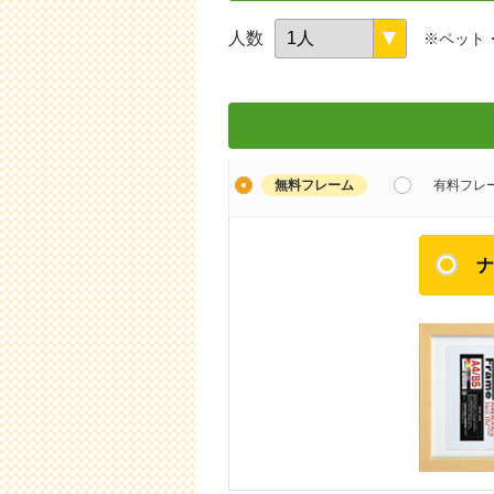
人数
※ペット
無料フレーム
有料フレ
ナ