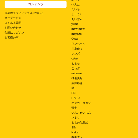
コンテンツ
ぺんた
たいち
似顔絵グラフィックスについて
しーこ♪
オーダーする
あいぽん
よくある質問
yume
お問い合わせ
mew mew
似顔絵マガジン
mayazo
お客様の声
Okao
ワンちゃん
川上奈々
レンズ
coke
ともせ
こねぎ
natsumi
椎名美月
藤井ゆき
栞
ERI
HARU
オタカ タカシ
菅生
いんこせいじん
ひまり
ももの似顔絵
SIN
Naka
有働唯人