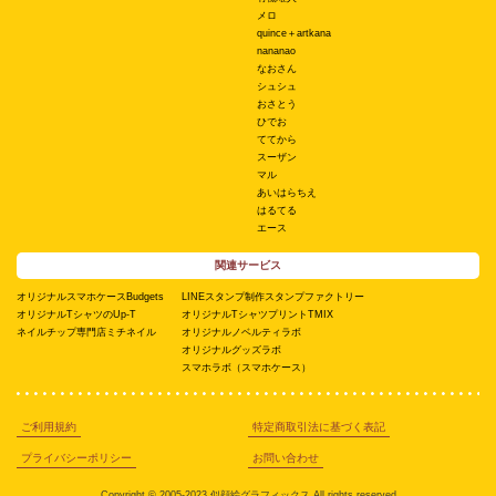
メロ
quince＋artkana
nananao
なおさん
シュシュ
おさとう
ひでお
ててから
スーザン
マル
あいはらちえ
はるてる
エース
関連サービス
オリジナルスマホケースBudgets
LINEスタンプ制作スタンプファクトリー
オリジナルTシャツのUp-T
オリジナルTシャツプリントTMIX
ネイルチップ専門店ミチネイル
オリジナルノベルティラボ
オリジナルグッズラボ
スマホラボ（スマホケース）
ご利用規約
特定商取引法に基づく表記
プライバシーポリシー
お問い合わせ
Copyright © 2005-2023 似顔絵グラフィックス All rights reserved