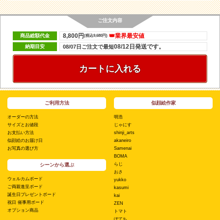
ご注文内容
8,800円
👑業界最安値
商品総額代金
(税込9,680円)
08/12日発送です。
納期目安
08/07日ご注文で最短
カートに入れる
ご利用方法
似顔絵作家
オーダーの方法
明浩
サイズとお値段
じゃにす
お支払い方法
shinji_arts
似顔絵のお届け日
akaneiro
お写真の選び方
Samenai
BOMA
らじ
シーンから選ぶ
おさ
ウェルカムボード
yukko
ご両親進呈ボード
kasumi
誕生日プレゼントボード
kai
祝日 催事用ボード
ZEN
オプション商品
トマト
ぽてち