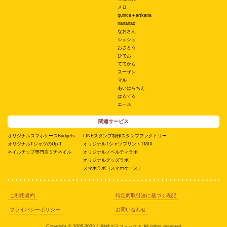
メロ
quince＋artkana
nananao
なおさん
シュシュ
おさとう
ひでお
ててから
スーザン
マル
あいはらちえ
はるてる
エース
関連サービス
オリジナルスマホケースBudgets
LINEスタンプ制作スタンプファクトリー
オリジナルTシャツのUp-T
オリジナルTシャツプリントTMIX
ネイルチップ専門店ミチネイル
オリジナルノベルティラボ
オリジナルグッズラボ
スマホラボ（スマホケース）
ご利用規約
特定商取引法に基づく表記
プライバシーポリシー
お問い合わせ
Copyright © 2005-2023 似顔絵グラフィックス All rights reserved