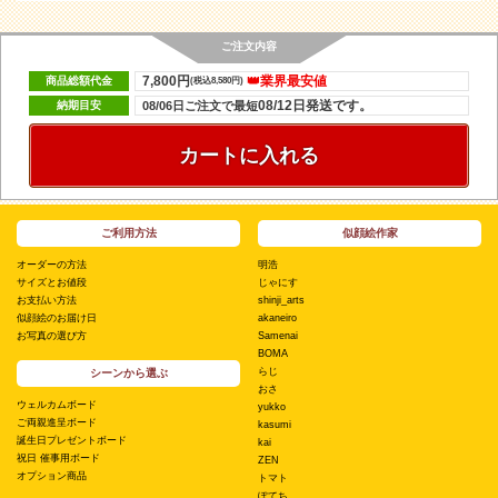
ご注文内容
7,800円
👑業界最安値
商品総額代金
(税込8,580円)
08/12日発送です。
納期目安
08/06日ご注文で最短
カートに入れる
ご利用方法
似顔絵作家
オーダーの方法
明浩
サイズとお値段
じゃにす
お支払い方法
shinji_arts
似顔絵のお届け日
akaneiro
お写真の選び方
Samenai
BOMA
らじ
シーンから選ぶ
おさ
ウェルカムボード
yukko
ご両親進呈ボード
kasumi
誕生日プレゼントボード
kai
祝日 催事用ボード
ZEN
オプション商品
トマト
ぽてち