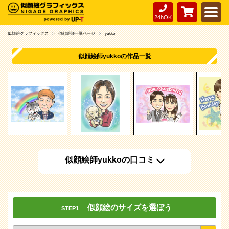
24hOK
似顔絵グラフィックス
似顔絵師一覧ページ
yukko
似顔絵師yukkoの作品一覧
似顔絵師yukkoの口コミ
似顔絵のサイズを選ぼう
STEP1