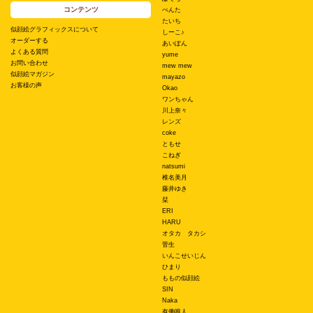
コンテンツ
ぺんた
たいち
似顔絵グラフィックスについて
しーこ♪
オーダーする
あいぽん
よくある質問
yume
お問い合わせ
mew mew
似顔絵マガジン
mayazo
お客様の声
Okao
ワンちゃん
川上奈々
レンズ
coke
ともせ
こねぎ
natsumi
椎名美月
藤井ゆき
栞
ERI
HARU
オタカ タカシ
菅生
いんこせいじん
ひまり
ももの似顔絵
SIN
Naka
有働唯人