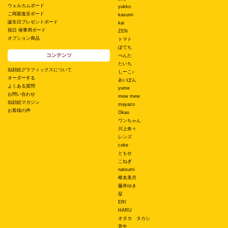
ウェルカムボード
yukko
ご両親進呈ボード
kasumi
誕生日プレゼントボード
kai
祝日 催事用ボード
ZEN
オプション商品
トマト
ぽてち
コンテンツ
ぺんた
たいち
似顔絵グラフィックスについて
しーこ♪
オーダーする
あいぽん
よくある質問
yume
お問い合わせ
mew mew
似顔絵マガジン
mayazo
お客様の声
Okao
ワンちゃん
川上奈々
レンズ
coke
ともせ
こねぎ
natsumi
椎名美月
藤井ゆき
栞
ERI
HARU
オタカ タカシ
菅生