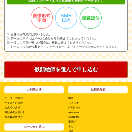
WEBアンケートより写真画像を送付いただきます。
画像の保存形式は問いません。
データのサイズはメール1通当たり5MBまでにおさめてください。
一度にご用意が難しい場合は、複数に分けてお送りください。
お一人につき2〜3枚送っていただけると、よりイメージをつかみやすくなります。
似顔絵師を選んで申し込む
ご利用方法
似顔絵作家
オーダーの方法
明浩
サイズとお値段
じゃにす
お支払い方法
shinji_arts
似顔絵のお届け日
akaneiro
お写真の選び方
Samenai
BOMA
らじ
シーンから選ぶ
おさ