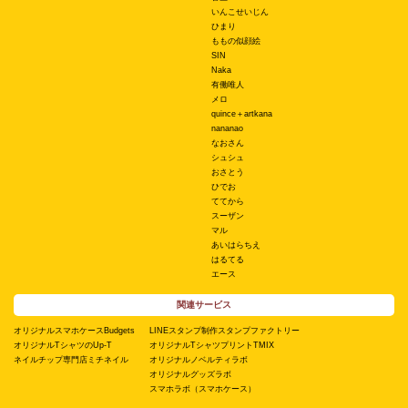
いんこせいじん
ひまり
ももの似顔絵
SIN
Naka
有働唯人
メロ
quince＋artkana
nananao
なおさん
シュシュ
おさとう
ひでお
ててから
スーザン
マル
あいはらちえ
はるてる
エース
関連サービス
オリジナルスマホケースBudgets
LINEスタンプ制作スタンプファクトリー
オリジナルTシャツのUp-T
オリジナルTシャツプリントTMIX
ネイルチップ専門店ミチネイル
オリジナルノベルティラボ
オリジナルグッズラボ
スマホラボ（スマホケース）