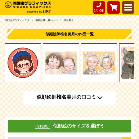
24hOK
似顔絵グラフィックス
似顔絵師一覧ページ
椎名美月
似顔絵師椎名美月の作品一覧
似顔絵師椎名美月の口コミ
似顔絵のサイズを選ぼう
STEP1