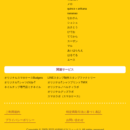
メロ
quince＋artkana
nananao
なおさん
シュシュ
おさとう
ひでお
ててから
スーザン
マル
あいはらちえ
はるてる
エース
関連サービス
オリジナルスマホケースBudgets
LINEスタンプ制作スタンプファクトリー
オリジナルTシャツのUp-T
オリジナルTシャツプリントTMIX
ネイルチップ専門店ミチネイル
オリジナルノベルティラボ
オリジナルグッズラボ
スマホラボ（スマホケース）
ご利用規約
特定商取引法に基づく表記
プライバシーポリシー
お問い合わせ
Copyright © 2005-2023 似顔絵グラフィックス All rights reserved