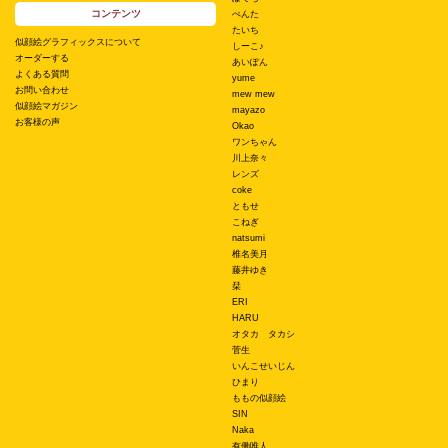
コンテンツ
ぺんた
たいち
似顔絵グラフィックスについて
しーこ♪
オーダーする
あいぽん
よくある質問
yume
お問い合わせ
mew mew
似顔絵マガジン
mayazo
お客様の声
Okao
ワンちゃん
川上奈々
レンズ
coke
ともせ
こねぎ
natsumi
椎名美月
藤井ゆき
栞
ERI
HARU
オタカ タカシ
菅生
いんこせいじん
ひまり
ももの似顔絵
SIN
Naka
有働唯人