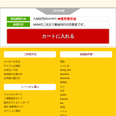
ご注文内容
7,800円
👑業界最安値
商品総額代金
(税込8,580円)
08/10日発送です。
納期目安
08/06日ご注文で最短
カートに入れる
ご利用方法
似顔絵作家
オーダーの方法
明浩
サイズとお値段
じゃにす
お支払い方法
shinji_arts
似顔絵のお届け日
akaneiro
お写真の選び方
Samenai
BOMA
らじ
シーンから選ぶ
おさ
ウェルカムボード
yukko
ご両親進呈ボード
kasumi
誕生日プレゼントボード
kai
祝日 催事用ボード
ZEN
オプション商品
トマト
ぽてち