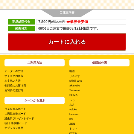
ご注文内容
7,800円
👑業界最安値
商品総額代金
(税込8,580円)
08/12日発送です。
納期目安
08/06日ご注文で最短
カートに入れる
ご利用方法
似顔絵作家
オーダーの方法
明浩
サイズとお値段
じゃにす
お支払い方法
shinji_arts
似顔絵のお届け日
akaneiro
お写真の選び方
Samenai
BOMA
らじ
シーンから選ぶ
おさ
ウェルカムボード
yukko
ご両親進呈ボード
kasumi
誕生日プレゼントボード
kai
祝日 催事用ボード
ZEN
オプション商品
トマト
ぽてち