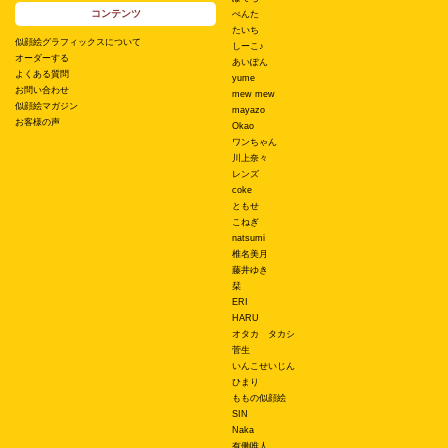
コンテンツ
ぺんた
たいち
似顔絵グラフィックスについて
しーこ♪
オーダーする
あいぽん
よくある質問
yume
お問い合わせ
mew mew
似顔絵マガジン
mayazo
お客様の声
Okao
ワンちゃん
川上奈々
レンズ
coke
ともせ
こねぎ
natsumi
椎名美月
藤井ゆき
栞
ERI
HARU
オタカ タカシ
菅生
いんこせいじん
ひまり
ももの似顔絵
SIN
Naka
有働唯人