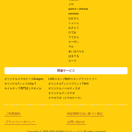
メロ
quince＋artkana
nananao
なおさん
シュシュ
おさとう
ひでお
ててから
スーザン
マル
あいはらちえ
はるてる
エース
関連サービス
オリジナルスマホケースBudgets
LINEスタンプ制作スタンプファクトリー
オリジナルTシャツのUp-T
オリジナルTシャツプリントTMIX
ネイルチップ専門店ミチネイル
オリジナルノベルティラボ
オリジナルグッズラボ
スマホラボ（スマホケース）
ご利用規約
特定商取引法に基づく表記
プライバシーポリシー
お問い合わせ
Copyright © 2005-2023 似顔絵グラフィックス All rights reserved