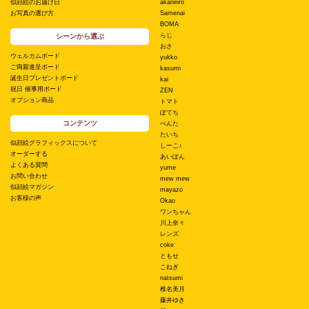
似顔絵のお届け日
akaneiro
お写真の選び方
Samenai
BOMA
らじ
シーンから選ぶ
おさ
ウェルカムボード
yukko
ご両親進呈ボード
kasumi
誕生日プレゼントボード
kai
祝日 催事用ボード
ZEN
オプション商品
トマト
ぽてち
コンテンツ
ぺんた
たいち
似顔絵グラフィックスについて
しーこ♪
オーダーする
あいぽん
よくある質問
yume
お問い合わせ
mew mew
似顔絵マガジン
mayazo
お客様の声
Okao
ワンちゃん
川上奈々
レンズ
coke
ともせ
こねぎ
natsumi
椎名美月
藤井ゆき