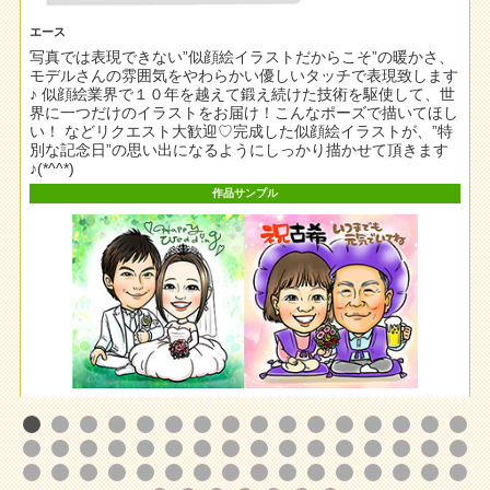
エース
写真では表現できない”似顔絵イラストだからこそ”の暖かさ、
た
モデルさんの雰囲気をやわらかい優しいタッチで表現致します
♪ 似顔絵業界で１０年を越えて鍛え続けた技術を駆使して、世
界に一つだけのイラストをお届け！こんなポーズで描いてほし
い！ などリクエスト大歓迎♡完成した似顔絵イラストが、”特
別な記念日”の思い出になるようにしっかり描かせて頂きます
♪(*^^*)
作品サンプル
この作家を選んで注文する