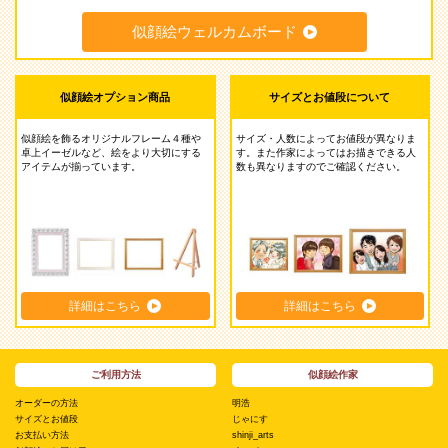
似顔絵ウェルカムボード
似顔絵オプション商品
サイズとお値段について
似顔絵を飾るオリジナルフレーム４種や
サイズ・人数によってお値段が異なりま
卓上イーゼルなど、絵をより大切にする
す。また作家によってはお描きできる人
アイテムが揃っています。
数も異なりますのでご確認ください。
詳細はこちら
詳細はこちら
ご利用方法
似顔絵作家
オーダーの方法
明浩
サイズとお値段
じゃにす
お支払い方法
shinji_arts