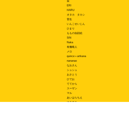
栞
ERI
HARU
オタカ タカシ
菅生
いんこせいじん
ひまり
ももの似顔絵
SIN
Naka
有働唯人
メロ
quince＋artkana
nananao
なおさん
シュシュ
おさとう
ひでお
ててから
スーザン
マル
あいはらちえ
はるてる
エース
関連サービス
オリジナルスマホケースBudgets
LINEスタンプ制作スタンプファクトリー