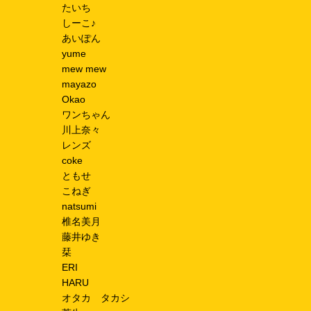
たいち
しーこ♪
あいぽん
yume
mew mew
mayazo
Okao
ワンちゃん
川上奈々
レンズ
coke
ともせ
こねぎ
natsumi
椎名美月
藤井ゆき
栞
ERI
HARU
オタカ タカシ