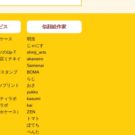
ビス
似顔絵作家
ケース
明浩
じゃにす
のUp-T
shinji_arts
店ミチネイ
akaneiro
Samenai
作スタンプ
BOMA
らじ
ツプリント
おさ
yukko
ティラボ
kasumi
ラボ
kai
ホケース）
ZEN
トマト
ぽてち
ぺんた