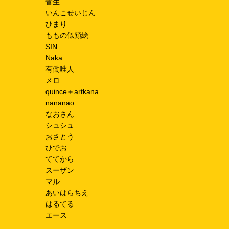
菅生
いんこせいじん
ひまり
ももの似顔絵
SIN
Naka
有働唯人
メロ
quince＋artkana
nananao
なおさん
シュシュ
おさとう
ひでお
ててから
スーザン
マル
あいはらちえ
はるてる
エース