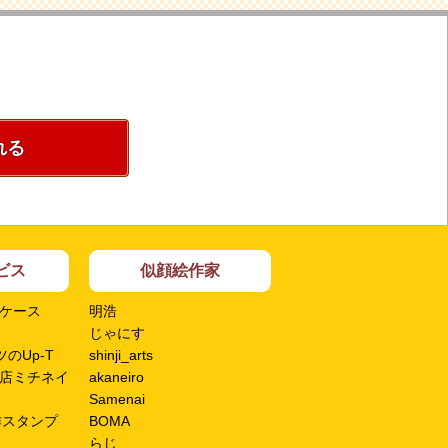
れる
ビス
似顔絵作家
ケース
明浩
じゃにす
のUp-T
shinji_arts
店ミチネイ
akaneiro
Samenai
作スタンプ
BOMA
らじ