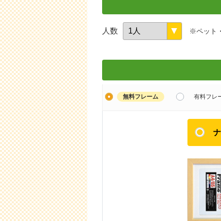
人数
※ペット
無料フレーム
有料フレ
ナ