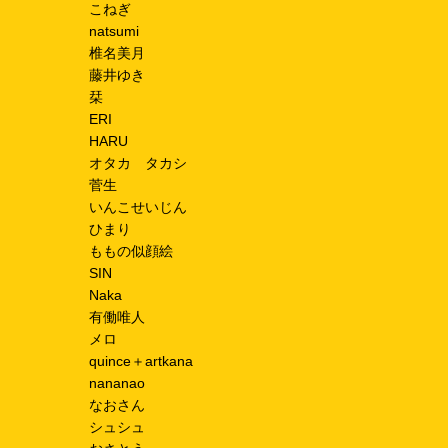
こねぎ
natsumi
椎名美月
藤井ゆき
栞
ERI
HARU
オタカ タカシ
菅生
いんこせいじん
ひまり
ももの似顔絵
SIN
Naka
有働唯人
メロ
quince＋artkana
nananao
なおさん
シュシュ