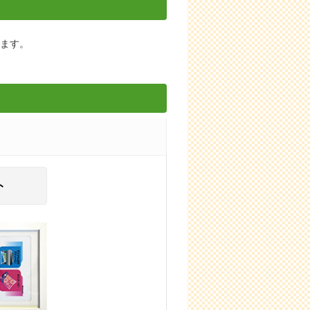
します。
ト