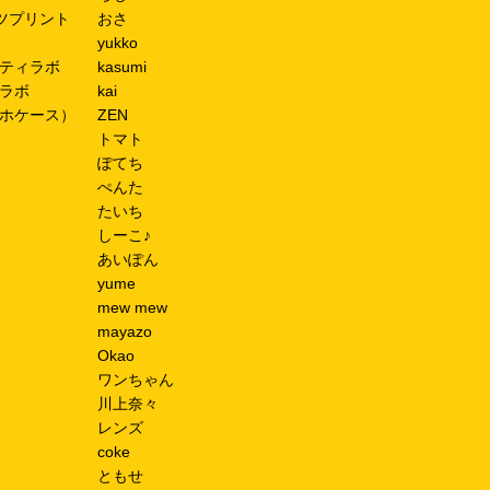
ツプリント
おさ
yukko
ティラボ
kasumi
ラボ
kai
ホケース）
ZEN
トマト
ぽてち
ぺんた
たいち
しーこ♪
あいぽん
yume
mew mew
mayazo
Okao
ワンちゃん
川上奈々
レンズ
coke
ともせ