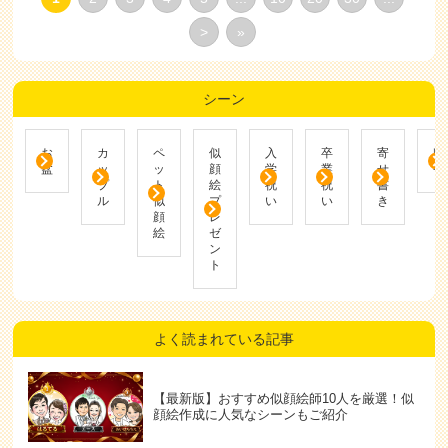
>
»
シーン
お
カ
ペ
似
入
卒
寄
帰
盆
ッ
ッ
顔
学
業
せ
省
プ
ト
絵
祝
祝
書
ル
似
プ
い
い
き
顔
レ
絵
ゼ
ン
ト
よく読まれている記事
【最新版】おすすめ似顔絵師10人を厳選！似
顔絵作成に人気なシーンもご紹介