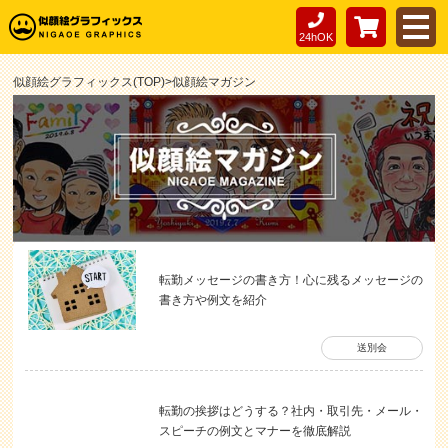
24hOK
似顔絵グラフィックス(TOP)
>
似顔絵マガジン
転勤メッセージの書き方！心に残るメッセージの
書き方や例文を紹介
送別会
転勤の挨拶はどうする？社内・取引先・メール・
スピーチの例文とマナーを徹底解説