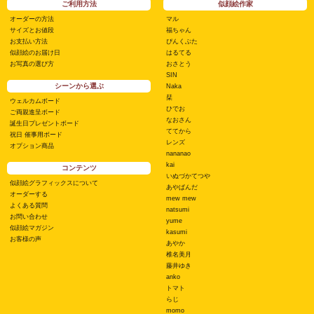
ご利用方法
似顔絵作家
オーダーの方法
マル
サイズとお値段
福ちゃん
お支払い方法
ぴんくぶた
似顔絵のお届け日
はるてる
お写真の選び方
おさとう
SIN
シーンから選ぶ
Naka
栞
ウェルカムボード
ひでお
ご両親進呈ボード
なおさん
誕生日プレゼントボード
ててから
祝日 催事用ボード
レンズ
オプション商品
nananao
kai
コンテンツ
いぬづかてつや
似顔絵グラフィックスについて
あやぱんだ
オーダーする
mew mew
よくある質問
natsumi
お問い合わせ
yume
似顔絵マガジン
kasumi
お客様の声
あやか
椎名美月
藤井ゆき
anko
トマト
らじ
momo