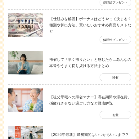
似顔絵プレゼント
【仕組みを解説】ボーナスはどうやって決まる？
種類や算出方法、買いたいおすすめ商品リストな
ど
似顔絵プレゼント
帰省して「早く帰りたい」と感じたら…みんなの
本音やうまく切り抜ける方法まとめ
帰省
【祖父母宅への帰省マナー】滞在期間や滞在費、
孫疲れさせない過ごし方など徹底解説
お盆
【2026年最新】帰省期間はいつからいつまで？