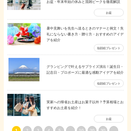
お盆・年末年始の休みと混雑ピークを徹底解説
お盆
暑中見舞いを先生へ送るときのマナーと例文！失
礼にならない書き方・贈り方・おすすめのアイデ
アを紹介
似顔絵プレゼント
グランピングで叶えるサプライズ演出！誕生日・
記念日・プロポーズに最適な感動アイデアを紹介
似顔絵プレゼント
実家への帰省お土産はお菓子以外？予算相場とお
すすめお土産を紹介！
お盆
1
2
3
4
5
...
10
20
30
...