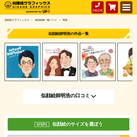
24hOK
似顔絵グラフィックス
似顔絵師一覧ページ
明浩
似顔絵師明浩の作品一覧
似顔絵師明浩の口コミ
似顔絵のサイズを選ぼう
STEP1