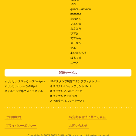
メロ
quince＋artkana
nananao
なおさん
シュシュ
おさとう
ひでお
ててから
スーザン
マル
あいはらちえ
はるてる
エース
関連サービス
オリジナルスマホケースBudgets
LINEスタンプ制作スタンプファクトリー
オリジナルTシャツのUp-T
オリジナルTシャツプリントTMIX
ネイルチップ専門店ミチネイル
オリジナルノベルティラボ
オリジナルグッズラボ
スマホラボ（スマホケース）
ご利用規約
特定商取引法に基づく表記
プライバシーポリシー
お問い合わせ
Copyright © 2005-2023 似顔絵グラフィックス All rights reserved