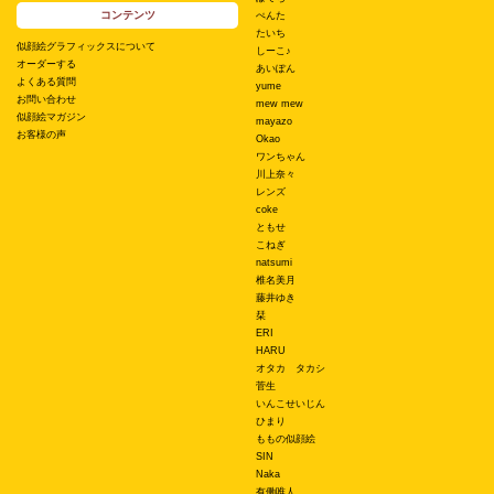
コンテンツ
ぺんた
たいち
似顔絵グラフィックスについて
しーこ♪
オーダーする
あいぽん
よくある質問
yume
お問い合わせ
mew mew
似顔絵マガジン
mayazo
お客様の声
Okao
ワンちゃん
川上奈々
レンズ
coke
ともせ
こねぎ
natsumi
椎名美月
藤井ゆき
栞
ERI
HARU
オタカ タカシ
菅生
いんこせいじん
ひまり
ももの似顔絵
SIN
Naka
有働唯人