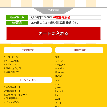
ご注文内容
7,800円
👑業界最安値
商品総額代金
(税込8,580円)
08/12日発送です。
納期目安
08/06日ご注文で最短
カートに入れる
ご利用方法
似顔絵作家
オーダーの方法
明浩
サイズとお値段
じゃにす
お支払い方法
shinji_arts
似顔絵のお届け日
akaneiro
お写真の選び方
Samenai
BOMA
らじ
シーンから選ぶ
おさ
ウェルカムボード
yukko
ご両親進呈ボード
kasumi
誕生日プレゼントボード
kai
祝日 催事用ボード
ZEN
オプション商品
トマト
ぽてち