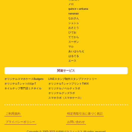
メロ
quince＋artkana
nananao
なおさん
シュシュ
おさとう
ひでお
ててから
スーザン
マル
あいはらちえ
はるてる
エース
関連サービス
オリジナルスマホケースBudgets
LINEスタンプ制作スタンプファクトリー
オリジナルTシャツのUp-T
オリジナルTシャツプリントTMIX
ネイルチップ専門店ミチネイル
オリジナルノベルティラボ
オリジナルグッズラボ
スマホラボ（スマホケース）
ご利用規約
特定商取引法に基づく表記
プライバシーポリシー
お問い合わせ
Copyright © 2005-2023 似顔絵グラフィックス All rights reserved