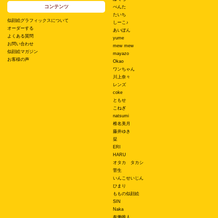
コンテンツ
ぺんた
たいち
似顔絵グラフィックスについて
しーこ♪
オーダーする
あいぽん
よくある質問
yume
お問い合わせ
mew mew
似顔絵マガジン
mayazo
お客様の声
Okao
ワンちゃん
川上奈々
レンズ
coke
ともせ
こねぎ
natsumi
椎名美月
藤井ゆき
栞
ERI
HARU
オタカ タカシ
菅生
いんこせいじん
ひまり
ももの似顔絵
SIN
Naka
有働唯人