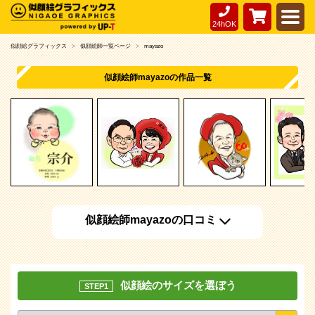
24hOK
似顔絵グラフィックス
似顔絵師一覧ページ
mayazo
似顔絵師mayazoの作品一覧
似顔絵師mayazoの口コミ
似顔絵のサイズを選ぼう
STEP1