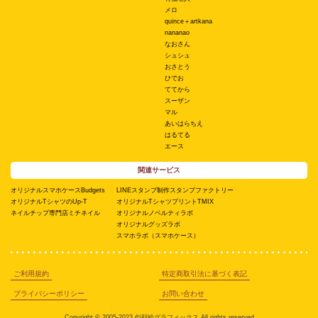
メロ
quince＋artkana
nananao
なおさん
シュシュ
おさとう
ひでお
ててから
スーザン
マル
あいはらちえ
はるてる
エース
関連サービス
オリジナルスマホケースBudgets
LINEスタンプ制作スタンプファクトリー
オリジナルTシャツのUp-T
オリジナルTシャツプリントTMIX
ネイルチップ専門店ミチネイル
オリジナルノベルティラボ
オリジナルグッズラボ
スマホラボ（スマホケース）
ご利用規約
特定商取引法に基づく表記
プライバシーポリシー
お問い合わせ
Copyright © 2005-2023 似顔絵グラフィックス All rights reserved