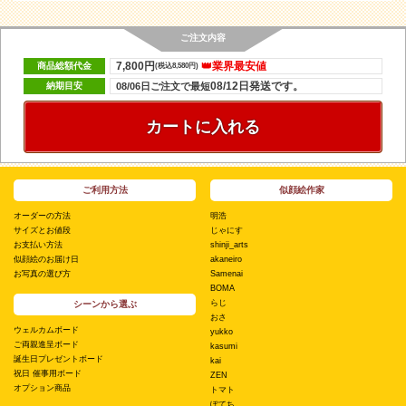
ご注文内容
7,800円
👑業界最安値
商品総額代金
(税込8,580円)
08/12日発送です。
納期目安
08/06日ご注文で最短
カートに入れる
ご利用方法
似顔絵作家
オーダーの方法
明浩
サイズとお値段
じゃにす
お支払い方法
shinji_arts
似顔絵のお届け日
akaneiro
お写真の選び方
Samenai
BOMA
らじ
シーンから選ぶ
おさ
ウェルカムボード
yukko
ご両親進呈ボード
kasumi
誕生日プレゼントボード
kai
祝日 催事用ボード
ZEN
オプション商品
トマト
ぽてち