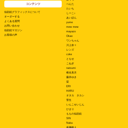
コンテンツ
ぺんた
たいち
似顔絵グラフィックスについて
しーこ♪
オーダーする
あいぽん
よくある質問
yume
お問い合わせ
mew mew
似顔絵マガジン
mayazo
お客様の声
Okao
ワンちゃん
川上奈々
レンズ
coke
ともせ
こねぎ
natsumi
椎名美月
藤井ゆき
栞
ERI
HARU
オタカ タカシ
菅生
いんこせいじん
ひまり
ももの似顔絵
SIN
Naka
有働唯人