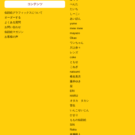
コンテンツ
ぺんた
たいち
似顔絵グラフィックスについて
しーこ♪
オーダーする
あいぽん
よくある質問
yume
お問い合わせ
mew mew
似顔絵マガジン
mayazo
お客様の声
Okao
ワンちゃん
川上奈々
レンズ
coke
ともせ
こねぎ
natsumi
椎名美月
藤井ゆき
栞
ERI
HARU
オタカ タカシ
菅生
いんこせいじん
ひまり
ももの似顔絵
SIN
Naka
有働唯人