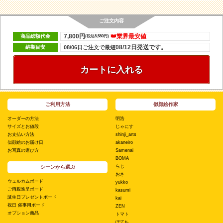
ご注文内容
7,800円
👑業界最安値
商品総額代金
(税込8,580円)
08/12日発送です。
納期目安
08/06日ご注文で最短
カートに入れる
ご利用方法
似顔絵作家
オーダーの方法
明浩
サイズとお値段
じゃにす
お支払い方法
shinji_arts
似顔絵のお届け日
akaneiro
お写真の選び方
Samenai
BOMA
らじ
シーンから選ぶ
おさ
ウェルカムボード
yukko
ご両親進呈ボード
kasumi
誕生日プレゼントボード
kai
祝日 催事用ボード
ZEN
オプション商品
トマト
ぽてち