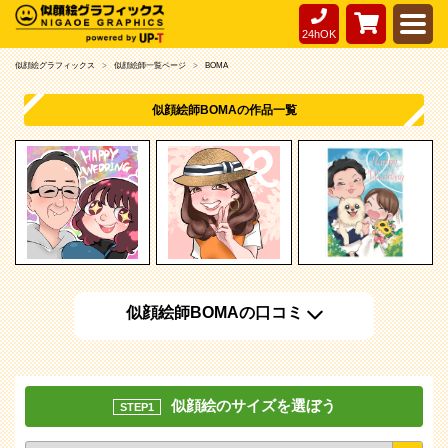
24hOK
似顔絵グラフィックス
似顔絵師一覧ページ
BOMA
似顔絵師BOMAの作品一覧
似顔絵師BOMAの口コミ
似顔絵のサイズを選ぼう
STEP1