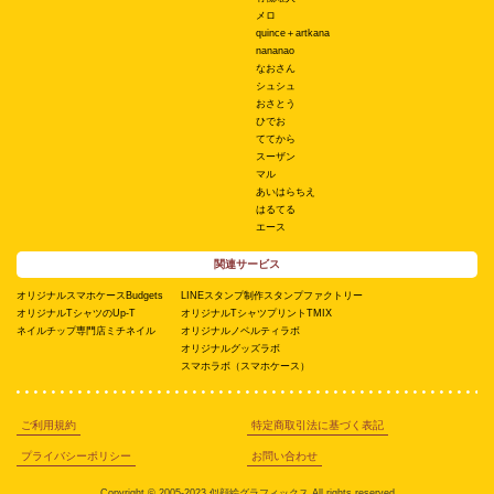
メロ
quince＋artkana
nananao
なおさん
シュシュ
おさとう
ひでお
ててから
スーザン
マル
あいはらちえ
はるてる
エース
関連サービス
オリジナルスマホケースBudgets
LINEスタンプ制作スタンプファクトリー
オリジナルTシャツのUp-T
オリジナルTシャツプリントTMIX
ネイルチップ専門店ミチネイル
オリジナルノベルティラボ
オリジナルグッズラボ
スマホラボ（スマホケース）
ご利用規約
特定商取引法に基づく表記
プライバシーポリシー
お問い合わせ
Copyright © 2005-2023 似顔絵グラフィックス All rights reserved