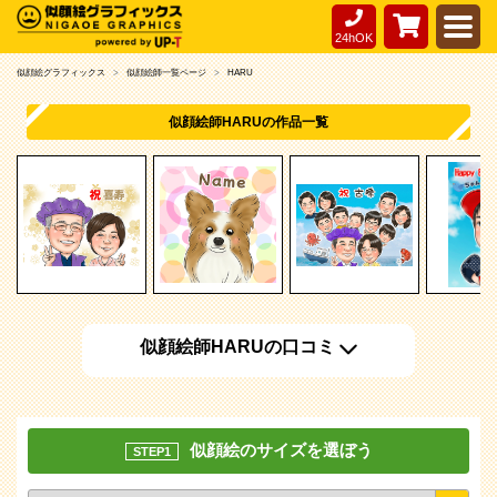
24hOK
似顔絵グラフィックス
似顔絵師一覧ページ
HARU
似顔絵師HARUの作品一覧
似顔絵師HARUの口コミ
似顔絵のサイズを選ぼう
STEP1