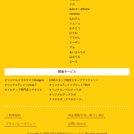
メロ
quince＋artkana
nananao
なおさん
シュシュ
おさとう
ひでお
ててから
スーザン
マル
あいはらちえ
はるてる
エース
関連サービス
オリジナルスマホケースBudgets
LINEスタンプ制作スタンプファクトリー
オリジナルTシャツのUp-T
オリジナルTシャツプリントTMIX
ネイルチップ専門店ミチネイル
オリジナルノベルティラボ
オリジナルグッズラボ
スマホラボ（スマホケース）
ご利用規約
特定商取引法に基づく表記
プライバシーポリシー
お問い合わせ
Copyright © 2005-2023 似顔絵グラフィックス All rights reserved