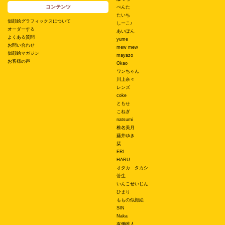
コンテンツ
ぺんた
たいち
似顔絵グラフィックスについて
しーこ♪
オーダーする
あいぽん
よくある質問
yume
お問い合わせ
mew mew
似顔絵マガジン
mayazo
お客様の声
Okao
ワンちゃん
川上奈々
レンズ
coke
ともせ
こねぎ
natsumi
椎名美月
藤井ゆき
栞
ERI
HARU
オタカ タカシ
菅生
いんこせいじん
ひまり
ももの似顔絵
SIN
Naka
有働唯人