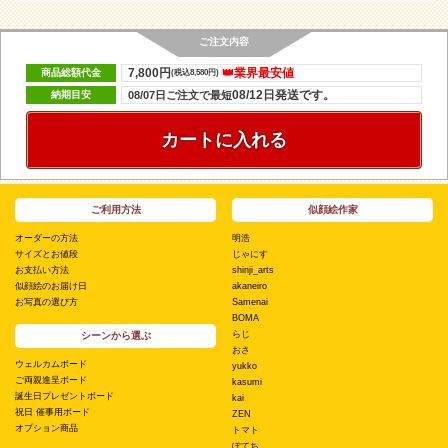
ご注文内容
7,800円
👑業界最安値
商品総額代金
(税込8,580円)
08/12日発送です。
納期目安
08/07日ご注文で最短
カートに入れる
ご利用方法
似顔絵作家
オーダーの方法
明浩
サイズとお値段
じゃにす
お支払い方法
shinji_arts
似顔絵のお届け日
akaneiro
お写真の選び方
Samenai
BOMA
らじ
シーンから選ぶ
おさ
ウェルカムボード
yukko
ご両親進呈ボード
kasumi
誕生日プレゼントボード
kai
祝日 催事用ボード
ZEN
オプション商品
トマト
ぽてち