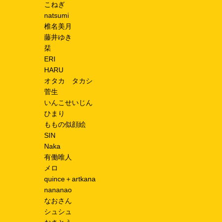
こねぎ
natsumi
椎名美月
藤井ゆき
栞
ERI
HARU
オタカ タカシ
菅生
いんこせいじん
ひまり
ももの似顔絵
SIN
Naka
有働唯人
メロ
quince＋artkana
nananao
なおさん
シュシュ