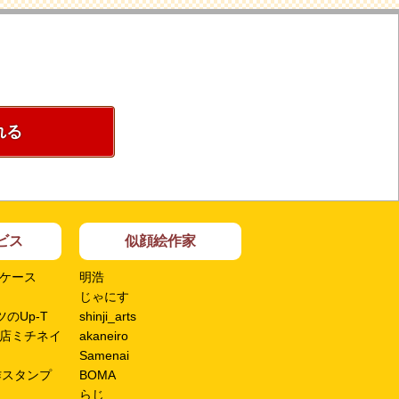
れる
ビス
似顔絵作家
ケース
明浩
じゃにす
のUp-T
shinji_arts
店ミチネイ
akaneiro
Samenai
作スタンプ
BOMA
らじ