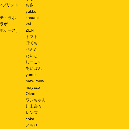
ツプリント
おさ
yukko
ティラボ
kasumi
ラボ
kai
ホケース）
ZEN
トマト
ぽてち
ぺんた
たいち
しーこ♪
あいぽん
yume
mew mew
mayazo
Okao
ワンちゃん
川上奈々
レンズ
coke
ともせ