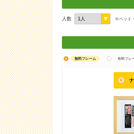
人数
※ペット
無料フレーム
有料フレ
ナ