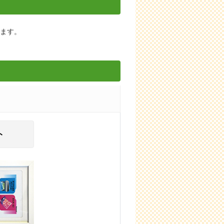
します。
ト